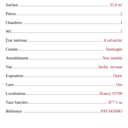
Surface
35.8
m²
Pièces
2
Chambres
1
WC
1
État intérieur
A rafraîchir
Cuisine
Aménagée
Ameublement
Non meublé
Vue
Jardin, terrasse
Exposition
Ouest
Cave
Oui
Localisation
Drancy 93700
Taxe foncière
877
€ /an
Référence
PAV3450MO