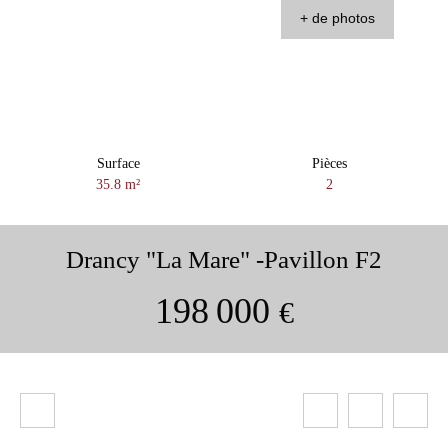
+ de photos
Surface
Pièces
35.8
m²
2
Drancy "La Mare" -Pavillon F2
198 000
€