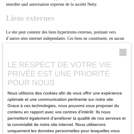
interdite sauf autorisation expresse de la société Netty.
Liens externes
Le site peut contenir des liens hypertextes externes, pointant vers
d’autres sites internet indépendants. Ces liens ne constituent, en aucun
cas, une approbation ou un partenariat entre ASD IMMOBILIER et les
sociétés éditrices des sites externes. Dès lors, l’éditeur du présent site ne
saurait être tenu responsable de leurs contenus, leurs produits, leurs
LE RESPECT DE VOTRE VIE
publicités ou tous éléments ou services présentés. En outre, l’éditeur du
présent site ne garantit pas la qualité permanente et continue du contenu
PRIVÉE EST UNE PRIORITÉ
de ces sites.
POUR NOUS
Force majeure
Nous utilisons des cookies afin de vous offrir une expérience
optimale et une communication pertinente sur notre site.
La responsabilité de l’éditeur du site ne pourra être engagée en cas de
Grace à ces technologies, nous pouvons vous proposer du
force majeure ou de faits indépendants de sa volonté.
contenu en rapport avec vos centres d'intérêt. Ils nous
permettent également d'améliorer la qualité de nos services et
Modifications des mentions légales
la convivialité de notre site internet. Nous utiliserons
uniquement les données personnelles pour lesquelles vous