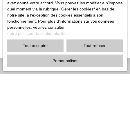
avez donné votre accord. Vous pouvez les modifier à n'importe
L’éditeur se réserve le droit de modifier, librement et à tout moment,
quel moment via la rubrique ″Gérer les cookies″ en bas de
les mentions légales du site. L’utilisation du site constitue l’acceptation
notre site, à l'exception des cookies essentiels à son
des mentions légales en vigueur.
fonctionnement. Pour plus d'informations sur vos données
personnelles, veuillez consulter
Loi applicable
notre politique de confidentialité
.
Le site asd-immobilier.com est régi par la loi française.
Tout accepter
Tout refuser
Personnaliser
JE RECHERCHE UN BIEN
Vente maison Le Blanc-Mesnil (93150)
Vente maison Drancy (93700)