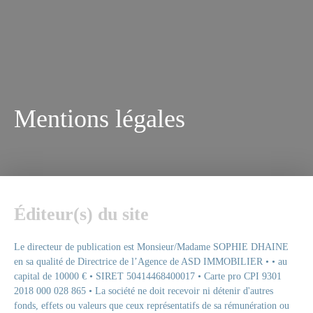
Mentions légales
Éditeur(s) du site
Le directeur de publication est Monsieur/Madame SOPHIE DHAINE
en sa qualité de Directrice de l’Agence de ASD IMMOBILIER • • au
capital de 10000 € • SIRET 50414468400017 • Carte pro CPI 9301
2018 000 028 865 • La société ne doit recevoir ni détenir d'autres
fonds, effets ou valeurs que ceux représentatifs de sa rémunération ou