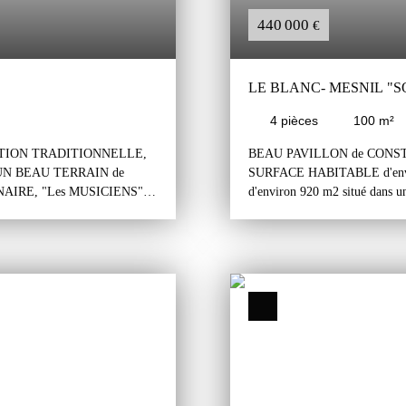
440 000
€
LE BLANC- MESNIL "S
4
pièces
100
m²
CTION TRADITIONNELLE,
BEAU PAVILLON de CONS
r UN BEAU TERRAIN de
SURFACE HABITABLE d'envi
NAIRE, "Les MUSICIENS",
d'environ 920 m2 situé 
 CENTRE VILLE et de
TRANQUILLE du SQUARE STAL
l total, un rez-de-chaussée
rez-de-chaussée et un comble.
, un dégagement, une
grand garage pour deux voitures
t. Le rez-de-chaussée surélevé
à usage de laverie/buanderie, 
r salon d'environ 30m², une
Le rez-de-chaussée comprend un
, une salle d'eau et un wc.
d'environ 30m2 avec accès à un 
is chambres d'environ 15, 12
l'arrière du pavillon, deux gr
le par une trappe avec un
un wc. Au dessus un grand com
 permet d'accéder au jardin sur
avec une belle hauteur. Magnif
deux abris de jardin en fond de
Est/Ouest. Solide construction 
nstruction traditionnelle avec
entretenu, en bon état, habitab