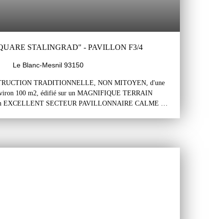
QUARE STALINGRAD" - PAVILLON F3/4
Le Blanc-Mesnil 93150
TRUCTION TRADITIONNELLE, NON MITOYEN, d'une
ron 100 m2, édifié sur un MAGNIFIQUE TERRAIN
dans un EXCELLENT SECTEUR PAVILLONNAIRE CALME ET
INGRAD. Le pavillon se compose d'un sous-sol, un
 Le sous-sol total d'une surface d'environ 100m2 comprend un
 avec un accès au jardin sur l'arrière du pavillon, une pièce
une pièce de rangement, un cellier et un wc avec lave-mains.
e entrée sur couloir desservant à un grand séjour salon
balcon et à une belle terrasse donnant sur le jardin à
andes chambres d'environ 15m2 chacune, une salle de bains et
ble accessible par une trappe donnant sur une grande pièce
ique terrain arboré autour du pavillon exposé principalement
traditionnelle (dalles béton, moellons... ) pour ce pavillon
le sans travaux importants mais avec rafraichissements.