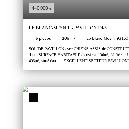
440 000
€
LE BLANC-MESNIL - PAVILLON F4/5
5
pièces
106
m²
Le Blanc-Mesnil 93150
SOLIDE PAVILLON avec CHIENS ASSIS de CONSTRU
d'une SURFACE HABITABLE d'environ 106m², édifié su
403m², situé dans un EXCELLENT SECTEUR PAVILLON
RECHERCHÉ pour son CALME et sa PROXIMITÉ avec le
TOUTES COMMODITÉS. Le pavillon se compose d'un sous-so
surélevé et d'un étage. Le sous-sol total comprend un garage
laverie/buanderie, une chaufferie et une surface de rangemen
comprend une entrée avec un dégagement desservant un séjou
cuisine ouverte (possibilité de la séparer) équipée et aménagée
L'étage comprend un palier avec un dégagement menant à tro
et 10m², une salle d'eau et un wc. Grenier au dessus accessib
escalier escamotable. Un large passage sur le côté du pavillon
l'arrière du pavillon. Il est exposé au sud / ouest et possède 
parcelle. Il s'agit d'un solide pavillon (dalles de béton) de co