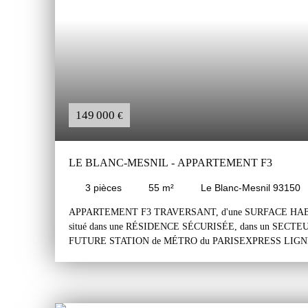
chiens assis. Il est en excellent état et très bien entretenu. Il 
secteur pavillonnaire tranquille. Le pavillon est proche du cen
marché et parc et de toutes commodités: transports, commerces
de 05 minutes de nombreuses lignes de bus, à 10 minutes à pie
métro ParisExpress ligne 16 et à moins de 15/20 minutes à p
Blanc-Mesnil ou de Drancy.
149 000
€
LE BLANC-MESNIL - APPARTEMENT F3
3
pièces
55
m²
Le Blanc-Mesnil 93150
APPARTEMENT F3 TRAVERSANT, d'une SURFACE HABIT
situé dans une RÉSIDENCE SÉCURISÉE, dans un SECT
FUTURE STATION de MÉTRO du PARISEXPRESS LIGNE 1
comprend une entrée sur couloir, un séjour, une cuisine amén
d'eau et un wc indépendant. Une cave et une place de parking 
complète ce bien. Appartement traversant, très lumineux (exp
propre et habitable sans travaux important. Résidence sécuris