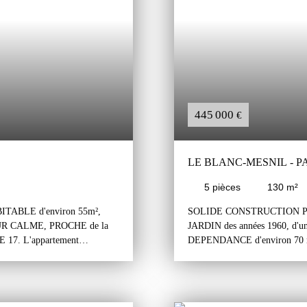
se situe dans un excellent
Potentiel très intéressant ave
tre-ville, mairie, poste,
un secteur pavillonnaire reche
 et écoles. Il se situe à moins
transports et commerces. Le pa
d de la future station de
20 minutes à pied des gares 
ied des gares du RER B de
de bus à proximité.
445 000
€
LE BLANC-MESNIL - 
5
pièces
130
m²
ABLE d'environ 55m²,
SOLIDE CONSTRUCTION P
EUR CALME, PROCHE de la
JARDIN des années 1960, d'
7. L'appartement
DEPENDANCE d'environ 70 m²
agée, deux chambres, une salle
SECTEUR PAVILLONNAIRE 
libre dans la résidence
PARISEXPRESS LIGNE 17. Le p
osition Est /Sud / Ouest),
chaussée surélevé et un comble
ée (gardien, interphone,
hall d'entrée, un garage, deux