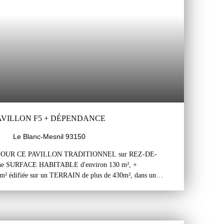
c l'aménagement potentiel du comble. La maison est situé dans
rché pour son calme et proche de toutes commodités: écoles,
villon est situé à 05 minutes de l'autoroute A3 et à moins de
du RER B de Drancy ou de Blanc-Mesnil. Nombreuses lignes
PAVILLON F5 + DÉPENDANCE
Le Blanc-Mesnil 93150
OUR CE PAVILLON TRADITIONNEL sur REZ-DE-
une SURFACE HABITABLE d'environ 130 m², +
 édifiée sur un TERRAIN de plus de 430m², dans un
PROCHE de la FUTURE STATION de METRO du
avillon se compose d'un rez-de-jardin, un rez-de-
. Le rez-de-jardin, d'une belle hauteur, comprend un grand
 pièces aménagées en chambre, une cuisine d'été, un wc, une