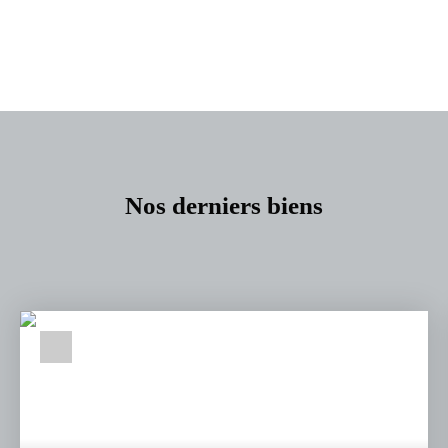
+
−
Nos derniers biens