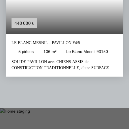
440 000
€
LE BLANC-MESNIL - PAVILLON F4/5
5
pièces
106
m²
Le Blanc-Mesnil 93150
SOLIDE PAVILLON avec CHIENS ASSIS de
CONSTRUCTION TRADITIONNELLE, d'une SURFACE
HABITABLE d'environ 106m², édifié sur UN BEAU TERRAIN
de 403m², situé dans un EXCELLENT SECTEUR
PAVILLONNAIRE, "Les MUSICIENS", RECHERCHÉ pour
son CALME et sa PROXIMITÉ avec le CENTRE VILLE et de
TOUTES COMMODITÉS. Le pavillon se compose d'un sous-
sol total, un rez-de-chaussée surélevé et d'un étage. Le sous-sol
total comprend un garage, un dégagement, une
laverie/buanderie, une chaufferie et une surface de rangement.
Le rez-de-chaussée surélevé comprend une entrée avec un
dégagement desservant un séjour salon d'environ 30m², une