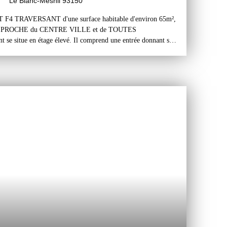
Le Blanc-Mesnil 93150
TRAVERSANT d'une surface habitable d'environ 65m²,
 PROCHE du CENTRE VILLE et de TOUTES
 situe en étage élevé. Il comprend une entrée donnant sur
 un séjour salon, une cuisine séparée aménagée, trois
n wc séparé. Une cave au sous-sol de l'immeuble et une place
 du bâtiment complètent ce bien. L'appartement est traversant,
st en bon état et bien tenu. Il possède une belle surface
 des pièces. L'appartement est habitable sans travaux. Les
ge, l'eau, l'entretien des parties communes... Parking en
es en bon état et entretenues. L'appartement est situé dans un
 des transports (bus et gare du RER B), très proche du centre-
inutes à pied de la gare du RER B de Drancy et à 10 minutes