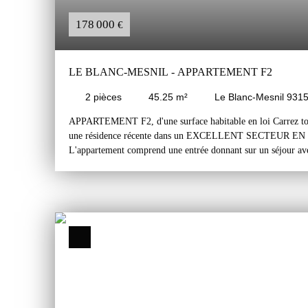
178 000
€
LE BLANC-MESNIL - APPARTEMENT F2
2
pièces
45.25
m²
Le Blanc-Mesnil 931
APPARTEMENT F2, d'une surface habitable en loi Carrez tot
une résidence récente dans un EXCELLENT SECTEUR 
L'appartement comprend une entrée donnant sur un séjour ave
chambre, une salle d'eau avec un wc. Une place de parking pr
l'immeuble complète ce bien. L'appartement est exposé Nord / 
bien agencé. Il nécessite un rafraichissement. L'appartement 
de toutes commodités: commerces, transports, écoles, centre v
Au centre de Paris en 15/20 minutes depuis la Gare du RER 
minutes à pied de l'appartement. Le secteur est accessible par
situées à 10 minutes de l'appartement.