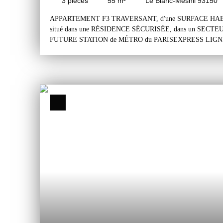
3
pièces
55
m²
Le Blanc-Mesnil 93150
APPARTEMENT F3 TRAVERSANT, d'une SURFACE HABIT
situé dans une RÉSIDENCE SÉCURISÉE, dans un SECT
FUTURE STATION de MÉTRO du PARISEXPRESS LIGNE 1
comprend une entrée sur couloir, un séjour, une cuisine amén
d'eau et un wc indépendant. Une cave et une place de parking 
complète ce bien. Appartement traversant, très lumineux (exp
propre et habitable sans travaux important. Résidence sécuris
digicode, portail automatique). Très proche de la future stat
n°17 "Musée de l'Air , Aéroport du Bourget". Secteur accessi
autoroute A1 à moins de 05 minutes de l'appartement. Ecoles
proximité de l'appartement et à moins de 15 minutes à pieds 