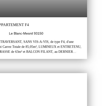
APPARTEMENT F4
Le Blanc-Mesnil 93150
AVERSANT, SANS VIS-A-VIS, de type F4, d'une
 Carrez Totale de 85,05m², LUMINEUX et ENTRETENU,
RASSE de 63m² et BALCON FILANT, au DERNIER
RÉCENTE, dans un EXCELLENT SECTEUR EN PLEIN
 comprend une entrée avec un wc, un séjour de 30m² et
e (possible ouverture sur le séjour) avec accès à un balcon
 sur une grande terrasse de 63m², sans vis-à-vis, exposée
t bien séparé du séjour et de la cuisine et comprend un couloir
nt sur la terrasse et un balcon, une salle de bains et une salle
 sous-sol complète ce bienL'appartement est traversant et très
/Ouest. Il est très agréable car bien agencé (Les espaces
Il est parfaitement entretenu, en bon état et habitable sans
e de toutes commodités: commerces, transports, écoles,