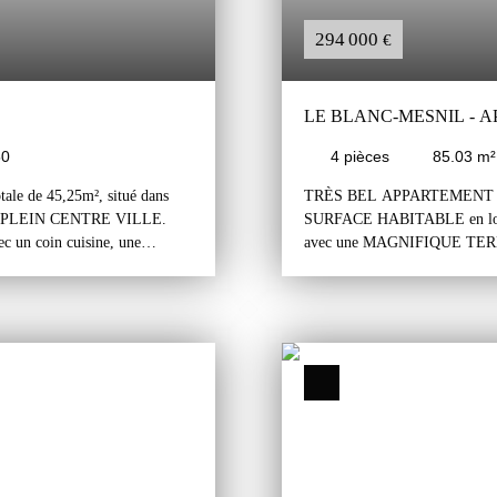
294 000
€
LE BLANC-MESNIL - 
50
4
pièces
85.03
m²
ale de 45,25m², situé dans
TRÈS BEL APPARTEMENT TR
EN PLEIN CENTRE VILLE.
SURFACE HABITABLE en loi
c un coin cuisine, une
avec une MAGNIFIQUE TER
ivative au sous-sol de
ÉTAGE d'une RÉSIDENCE 
Est. Pas de vis-à-vis. Il est
CENTRE VILLE. L'appartement
se situé à proximité immédiate
une cuisine aménagée et équipé
ille - poste, mairie et marché.
filant exposé à l'ouest donnant
B de Drancy située à 10
est/sud/ouest. L'espace nuit es
 les autoroutes A1 et A3
desservant trois chambres donna
d'eau. Une place de parking en
lumineux. Il est exposé Est/Sud
"jour/nuit" sont bien séparés). 
travaux. A proximité immédiat