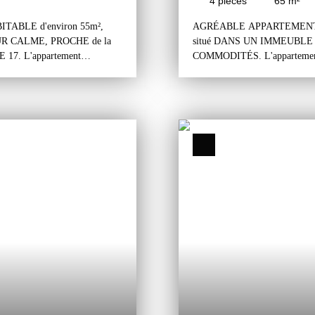
4
pièces
65
m²
ABLE d'environ 55m²,
AGRÉABLE APPARTEMENT F4 
EUR CALME, PROCHE de la
situé DANS UN IMMEUBLE
7. L'appartement
COMMODITÉS. L'appartement se
agée, deux chambres, une salle
un grand dégagement desservant
libre dans la résidence
chambres, une salle d'eau et u
osition Est /Sud / Ouest),
de parking libre sur le devant
ée (gardien, interphone,
lumineux et sans vis-à-vis. Il e
ion du métro ParisExpress ligne
habitable et un bon agencement
ble par la RN2 et entrée
charges comprennent le chauffa
 et petits commerces à
aérien privatif. Parties commun
du centre commercial Leclerc.
secteur à proximité des écoles,
ville poste et marché. A 15 m
en voiture de l'autoroute A1.