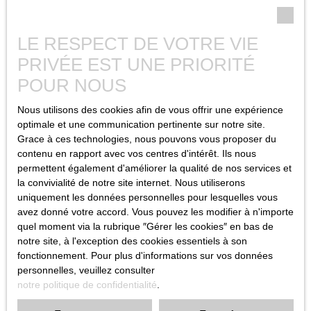
finalités poursuivies, conformément aux prescriptions légales.
Droits des utilisateurs
LE RESPECT DE VOTRE VIE
PRIVÉE EST UNE PRIORITÉ
Conformément à la réglementation européenne et à la loi Informatique
et libertés du 6 janvier 1978, les internautes dont les données
POUR NOUS
personnelles sont traitées par la société ASD IMMOBILIER ont le droit
d’accéder à leurs données et le droit de demander la rectification, la
Nous utilisons des cookies afin de vous offrir une expérience
mise à jour et la suppression de leurs données personnelles en
optimale et une communication pertinente sur notre site.
Grace à ces technologies, nous pouvons vous proposer du
Si vous ne souhaitez pas faire l'objet de prospection commerciale par
contenu en rapport avec vos centres d'intérêt. Ils nous
voie téléphonique, vous pouvez vous inscrire gratuitement sur la liste
permettent également d'améliorer la qualité de nos services et
d'opposition au démarchage téléphonique, prévu par l'article L223-1 du
la convivialité de notre site internet. Nous utiliserons
code de la consommation, sur le site Internet
www.bloctel.gouv.fr
ou
uniquement les données personnelles pour lesquelles vous
par courrier adressé à Société Worldline, Service Bloctel, CS 61311,
avez donné votre accord. Vous pouvez les modifier à n'importe
41013 BLOIS CEDEX.
quel moment via la rubrique ″Gérer les cookies″ en bas de
notre site, à l'exception des cookies essentiels à son
ASD IMMOBILIER
fonctionnement. Pour plus d'informations sur vos données
asd.immobilier@orange.fr
personnelles, veuillez consulter
+33 1 48 67 85 49
notre politique de confidentialité
.