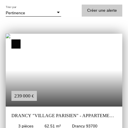
Trier par
Créer une alerte
Pertinence
239 000
€
DRANCY "VILLAGE PARISIEN" - APPARTEMENT
F3
3
pièces
62.51
m²
Drancy 93700