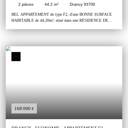
2
pièces
44.2
m²
Drancy 93700
BEL APPARTEMENT de type F2, d'une BONNE SURFACE
HABITABLE de 44,20m², situé dans une RÉSIDENCE DE
STANDING RÉCENTE, dans un quartier PROCHE DE
TOUTES COMMODITÉS. L'appartement comprend une entrée
avec placard, un séjour avec accès à un agréable balcon exposé
nord/ouest, une cuisine aménagée ouverte sur le séjour, une belle
chambre de plus de 12m² et une grande salle de bains avec wc.
Une place de parking au sous-sol de l'immeuble complète ce
bien. L'appartement est habitable sans travaux. Il est très bien
agencé. Il est lumineux car bien exposé et sans vis-à-vis.
L'appartement se situe dans une résidence récente, très proche de
toutes commodités: commerces, écoles, transports.
L'appartement est à 05 minutes à pied de la Gare du RER B du
Bourget, du tramway et de la future gare du ParisExpress des
lignes 16 et 17. Secteur accessible par les autoroutes A1, A3 et
A86 situées à 05/10 minutes de l'appartement.
168 000
€