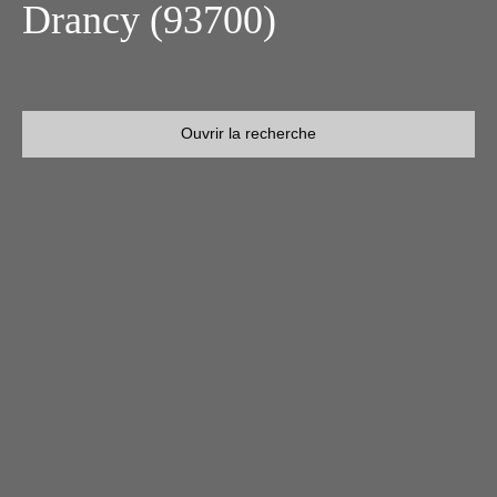
Drancy (93700)
Ouvrir la recherche
Type d'offre
Vente
Type de bien
Appartement
Localisation
Drancy (93700)
Budget max (€)
Surface min (m²)