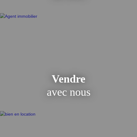
excellent état et très bien entretenu. Il se situe dans un excellent
secteur pavillonnaire tranquille. Le pavillon est proche du
centre-ville, mairie, poste, marché et parc et de toutes
commodités: transports, commerces et écoles. Il se situe à moins
de 05 minutes de nombreuses lignes de bus, à 10 minutes à pied
de la future station de métro ParisExpress ligne 16 et à moins de
15/20 minutes à pied des gares du RER B de Blanc-Mesnil ou de
Drancy.
Vendre
avec nous