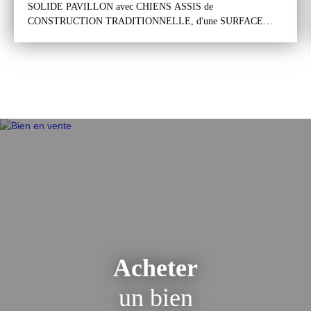
SOLIDE PAVILLON avec CHIENS ASSIS de
CONSTRUCTION TRADITIONNELLE, d'une SURFACE
HABITABLE d'environ 106m², édifié sur UN BEAU TERRAIN
de 403m², situé dans un EXCELLENT SECTEUR
PAVILLONNAIRE, "Les MUSICIENS", RECHERCHÉ pour
son CALME et sa PROXIMITÉ avec le CENTRE VILLE et de
TOUTES COMMODITÉS. Le pavillon se compose d'un sous-
sol total, un rez-de-chaussée surélevé et d'un étage. Le sous-sol
total comprend un garage, un dégagement, une
laverie/buanderie, une chaufferie et une surface de rangement.
Le rez-de-chaussée surélevé comprend une entrée avec un
dégagement desservant un séjour salon d'environ 30m², une
cuisine ouverte (possibilité de la séparer) équipée et aménagée,
une salle d'eau et un wc. L'étage comprend un palier avec un
dégagement menant à trois chambres d'environ 15, 12 et 10m²,
une salle d'eau et un wc. Grenier au dessus accessible par une
trappe avec un escalier escamotable. Un large passage sur le côté
du pavillon permet d'accéder au jardin sur l'arrière du pavillon.
Acheter
Il est exposé au sud / ouest et possède deux abris de jardin en
fond de parcelle. Il s'agit d'un solide pavillon (dalles de béton)
un bien
de construction traditionnelle avec chiens assis. Il est en