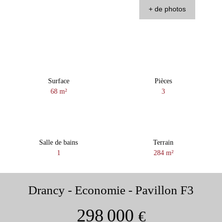
+ de photos
Surface
Pièces
68
m²
3
Salle de bains
Terrain
1
284
m²
Drancy - Economie - Pavillon F3
298 000
€