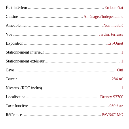
État intérieur
En bon état
Cuisine
Aménagée/Indépendante
Ameublement
Non meublé
Vue
Jardin, terrasse
Exposition
Est-Ouest
Stationnement intérieur
1
Stationnement extérieur
1
Cave
Oui
Terrain
284
m²
Niveaux (RDC inclus)
1
Localisation
Drancy 93700
Taxe foncière
930
€ /an
Référence
PAV3471MO