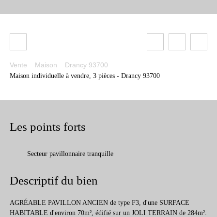
Vente
Maison
Drancy 93700
Maison individuelle à vendre, 3 pièces - Drancy 93700
Les points forts
Secteur pavillonnaire tranquille
Descriptif du bien
AGRÉABLE PAVILLON ANCIEN de type F3, d'une SURFACE
HABITABLE d'environ 70m², édifié sur un JOLI TERRAIN de 284m².