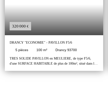
320 000
€
DRANCY "ECONOMIE" - PAVILLON F5/6
5
pièces
100
m²
Drancy 93700
TRES SOLIDE PAVILLON en MEULIERE, de type F5/6,
d'une SURFACE HABITABLE de plus de 100m², situé dans le
SECTEUR de DRANCY "ÉCONOMIE", PROCHE de
TOUTES COMMODITÉS. Le pavillon comprend un rez-de-
chaussée, un étage et un comble. Le rez-de-chaussée comprend
une grande entrée avec un dégagement, une cuisine séparée
aménagée et équipée, un séjour, deux chambres, une salle d'eau
et un wc indépendant. Depuis le dégagement, on accède à l'étage
qui comprend un palier, un séjour, une cuisine, une chambre,
une salle d'eau et un wc. Un comble au-dessus est accessible par