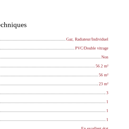
techniques
Gaz, Radiateur/Individuel
PVC/Double vitrage
Non
56.2
m²
56
m²
23
m²
3
1
1
1
En excellent état