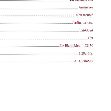
Aménagée
Non meublé
Jardin, terrasse
Est-Ouest
Oui
Le Blanc-Mesnil 93150
1 282
€ /an
APT3384MO