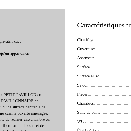
Caractéristiques 
Chauffage
privatif, cave
Ouvertures
qu'un appartement
Ascenseur
Surface
Surface au sol
Séjour
Pièces
'un PETIT PAVILLON en
TEUR PAVILLONNAIRE en
Chambres
'une surface habitable de
Salle de bains
ne cuisine ouverte aménagée,
ité de réaliser une chambre en
WC
vatif en forme de cour et de
État intérieur