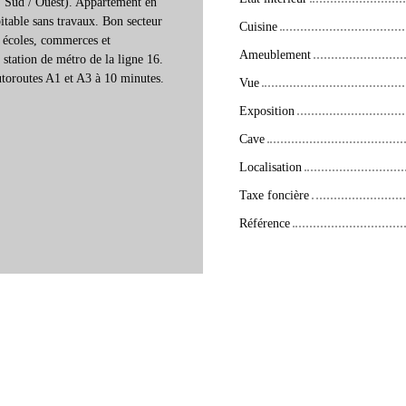
 / Sud / Ouest). Appartement en
bitable sans travaux. Bon secteur
Cuisine
: écoles, commerces et
Ameublement
 station de métro de la ligne 16.
autoroutes A1 et A3 à 10 minutes.
Vue
Exposition
Cave
Localisation
Taxe foncière
Référence