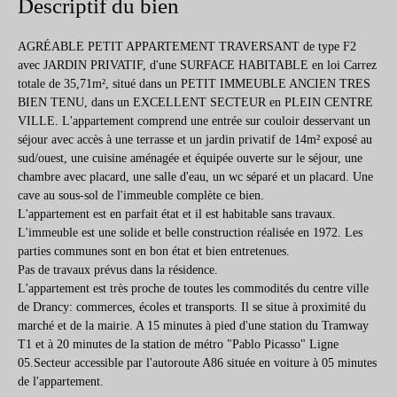
Descriptif du bien
AGRÉABLE PETIT APPARTEMENT TRAVERSANT de type F2
avec JARDIN PRIVATIF, d'une SURFACE HABITABLE en loi Carrez
totale de 35,71m², situé dans un PETIT IMMEUBLE ANCIEN TRES
BIEN TENU, dans un EXCELLENT SECTEUR en PLEIN CENTRE
VILLE. L'appartement comprend une entrée sur couloir desservant un
séjour avec accès à une terrasse et un jardin privatif de 14m² exposé au
sud/ouest, une cuisine aménagée et équipée ouverte sur le séjour, une
chambre avec placard, une salle d'eau, un wc séparé et un placard. Une
cave au sous-sol de l'immeuble complète ce bien.
L'appartement est en parfait état et il est habitable sans travaux.
L'immeuble est une solide et belle construction réalisée en 1972. Les
parties communes sont en bon état et bien entretenues.
Pas de travaux prévus dans la résidence.
L'appartement est très proche de toutes les commodités du centre ville
de Drancy: commerces, écoles et transports. Il se situe à proximité du
marché et de la mairie. A 15 minutes à pied d'une station du Tramway
T1 et à 20 minutes de la station de métro "Pablo Picasso" Ligne
05.Secteur accessible par l'autoroute A86 située en voiture à 05 minutes
de l'appartement.