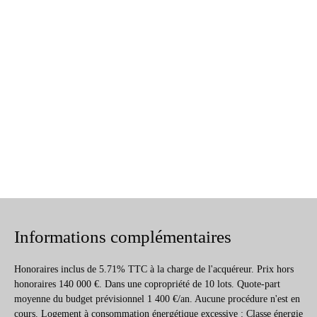
Informations complémentaires
Honoraires inclus de 5.71% TTC à la charge de l'acquéreur. Prix hors
honoraires 140 000 €. Dans une copropriété de 10 lots. Quote-part
moyenne du budget prévisionnel 1 400 €/an. Aucune procédure n'est en
cours. Logement à consommation énergétique excessive : Classe énergie