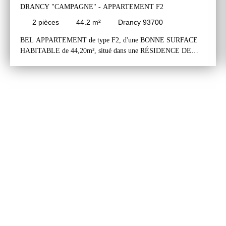
DRANCY "CAMPAGNE" - APPARTEMENT F2
2
pièces
44.2
m²
Drancy 93700
BEL APPARTEMENT de type F2, d'une BONNE SURFACE
HABITABLE de 44,20m², situé dans une RÉSIDENCE DE
STANDING RÉCENTE, dans un quartier PROCHE DE
TOUTES COMMODITÉS. L'appartement comprend une entrée
avec placard, un séjour avec accès à un agréable balcon exposé
nord/ouest, une cuisine aménagée ouverte sur le séjour, une belle
chambre de plus de 12m² et une grande salle de bains avec wc.
Une place de parking au sous-sol de l'immeuble complète ce
bien. L'appartement est habitable sans travaux. Il est très bien
agencé. Il est lumineux car bien exposé et sans vis-à-vis.
L'appartement se situe dans une résidence récente, très proche de
toutes commodités: commerces, écoles, transports.
L'appartement est à 05 minutes à pied de la Gare du RER B du
Bourget, du tramway et de la future gare du ParisExpress des
lignes 16 et 17. Secteur accessible par les autoroutes A1, A3 et
A86 situées à 05/10 minutes de l'appartement.