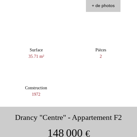
+ de photos
Surface
Pièces
35.71
m²
2
Construction
1972
Drancy "Centre" - Appartement F2
148 000
€