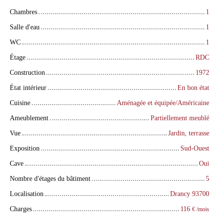
Chambres
1
Salle d'eau
1
WC
1
Étage
RDC
Construction
1972
État intérieur
En bon état
Cuisine
Aménagée et équipée/Américaine
Ameublement
Partiellement meublé
Vue
Jardin, terrasse
Exposition
Sud-Ouest
Cave
Oui
Nombre d'étages du bâtiment
5
Localisation
Drancy 93700
Charges
116
€ /mois