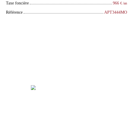
Taxe foncière
966
€ /an
Référence
APT3444MO