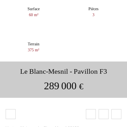
Surface
Pièces
60
m²
3
Terrain
375
m²
Le Blanc-Mesnil - Pavillon F3
289 000
€