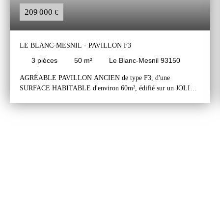
209 000
€
LE BLANC-MESNIL - PAVILLON F3
3
pièces
50
m²
Le Blanc-Mesnil 93150
AGRÉABLE PAVILLON ANCIEN de type F3, d'une
SURFACE HABITABLE d'environ 60m², édifié sur un JOLI
TERRAIN de m². Le pavillon est situé dans un SECTEUR
PAVILLONNAIRE TRANQUILLE PROCHE du CENTRE
VILLE - MARCHÉ et de la GARE de DRANCY. Le pavillon se
compose d'un rez-de-chaussée et d'un étage mansardé Le rez-de-
chaussée comprend une entrée desservant un séjour, une cuisine
aménagée avec accès à une véranda menant au jardin sur l'arrière
du pavillon, une grande chambre, une salle d'eau et un wc
séparé. L'étage est accessible par un escalier depuis le séjour et
comprend une grand pièce mansardée aménagée en chambre.
Agréable jardin arboré etr fleuri sur l'arrière du pavillon exposé
nord / est. Stationnement possible d'une voiture sur le devant du
pavillon. Le pavillon est en bon état général. Il est propre et