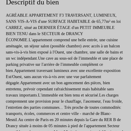
Descriptif du bien
AGRÉABLE APPARTEMENT F3 TRAVERSANT, LUMINEUX,
SANS VIS-A-VIS d'une SURFACE HABITABLE de 65,77m² en loi
CARREZ, situé au DERNIER ÉTAGE d'un PETIT IMMEUBLE
BIEN TENU dans le SECTEUR de DRANCY
ÉCONOMIE.L'appartement comprend une belle entrée, une cuisine
aménagée, un séjour salon (possible chambre) avec accès à un balcon
sans-vis-à-vis bien exposé à l'Ouest, une chambre, une salle de bains et
un wc indépendant.Une cave au sous-sol de l'immeuble et une place de
parking privative sur l'arrière de l'immeuble complètent ce
bien.Appartement traversant lumineux avec une excellente exposition
Est/Ouest, sans aucun vis-à-vis avec une vue parfaitement
dégagée.Appartement avec un bon agencement des pièces, bien
entretenu, prévoir cependant rafraichissement mais habitable sans
travaux importants.L'immeuble est bien tenu et sécurisé.Les charges
comprennent une provision pour le chauffage, l'ascenseur, l'eau froide,
l'entretien des parties communes... Très proche de toutes commodités:
transports, écoles, commerces et centre ville - marché de Blanc-
Mesnil.Au centre de Paris en 20 minutes depuis la Gare du RER B de
Drancy située à moins de 05 minutes à pied de l'appartement.Secteur