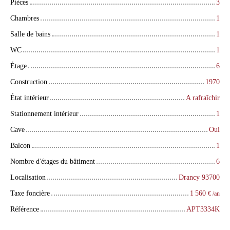
Pièces
3
Chambres
1
Salle de bains
1
WC
1
Étage
6
Construction
1970
État intérieur
A rafraîchir
Stationnement intérieur
1
Cave
Oui
Balcon
1
Nombre d'étages du bâtiment
6
Localisation
Drancy 93700
Taxe foncière
1 560
€ /an
Référence
APT3334K