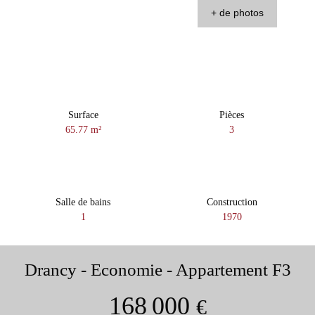
+ de photos
Surface
Pièces
65.77
m²
3
Salle de bains
Construction
1
1970
Drancy - Economie - Appartement F3
168 000
€