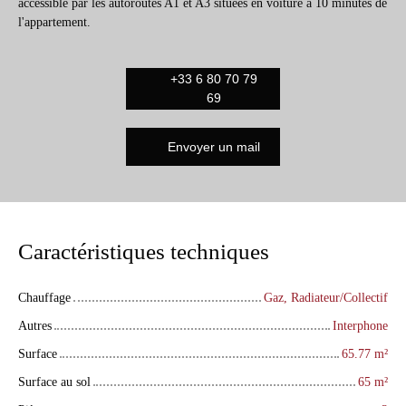
accessible par les autoroutes A1 et A3 situées en voiture à 10 minutes de
l'appartement.
+33 6 80 70 79
69
Envoyer un mail
Caractéristiques techniques
Chauffage
Gaz, Radiateur/Collectif
Autres
Interphone
Surface
65.77
m²
Surface au sol
65
m²