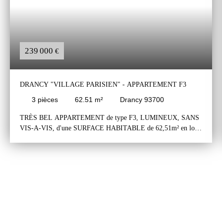
239 000
€
DRANCY "VILLAGE PARISIEN" - APPARTEMENT F3
3
pièces
62.51
m²
Drancy 93700
TRÈS BEL APPARTEMENT de type F3, LUMINEUX, SANS
VIS-A-VIS, d'une SURFACE HABITABLE de 62,51m² en loi
Carrez totale, situé au DERNIER ÉTAGE d'un IMMEUBLE
RÉCENT dans le SECTEUR de DRANCY VILLAGE
PARISIEN, PROCHE de TOUTES COMMODITÉS.
L'appartement comprend une entrée avec un placard et un wc,
un agréable séjour de 30m² avec une cuisine ouverte aménagée et
équipée, deux chambres et une salle de bains. Deux places de
parking, au sous-sol de l'immeuble, complètent ce bien.
Appartement lumineux avec une exposition Nord / Est, sans
aucun vis-à-vis et avec une vue parfaitement dégagée.