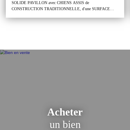
SOLIDE PAVILLON avec CHIENS ASSIS de
CONSTRUCTION TRADITIONNELLE, d'une SURFACE
HABITABLE d'environ 106m², édifié sur UN BEAU TERRAIN
de 403m², situé dans un EXCELLENT SECTEUR
PAVILLONNAIRE, "Les MUSICIENS", RECHERCHÉ pour
son CALME et sa PROXIMITÉ avec le CENTRE VILLE et de
TOUTES COMMODITÉS. Le pavillon se compose d'un sous-
sol total, un rez-de-chaussée surélevé et d'un étage. Le sous-sol
total comprend un garage, un dégagement, une
laverie/buanderie, une chaufferie et une surface de rangement.
Le rez-de-chaussée surélevé comprend une entrée avec un
dégagement desservant un séjour salon d'environ 30m², une
cuisine ouverte (possibilité de la séparer) équipée et aménagée,
une salle d'eau et un wc. L'étage comprend un palier avec un
dégagement menant à trois chambres d'environ 15, 12 et 10m²,
une salle d'eau et un wc. Grenier au dessus accessible par une
trappe avec un escalier escamotable. Un large passage sur le côté
du pavillon permet d'accéder au jardin sur l'arrière du pavillon.
Acheter
Il est exposé au sud / ouest et possède deux abris de jardin en
fond de parcelle. Il s'agit d'un solide pavillon (dalles de béton)
un bien
de construction traditionnelle avec chiens assis. Il est en