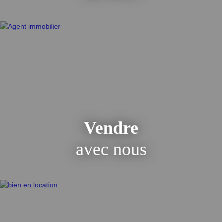
excellent état et très bien entretenu. Il se situe dans un excellent
secteur pavillonnaire tranquille. Le pavillon est proche du
centre-ville, mairie, poste, marché et parc et de toutes
commodités: transports, commerces et écoles. Il se situe à moins
de 05 minutes de nombreuses lignes de bus, à 10 minutes à pied
de la future station de métro ParisExpress ligne 16 et à moins de
15/20 minutes à pied des gares du RER B de Blanc-Mesnil ou de
Drancy.
Vendre
avec nous